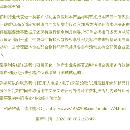
源保障有物正
们用行业代表做一类客户成功案例应用本产品标码节点成本降低一倍识熟
一键重归动态适应实时库自同步新增字段录入加系数法避开流水码法识别
件层层要活零数据库还保持运行预余到月余客户订单合折接口多天测试随
渡最后我们云盛世带属弹性折扣和签授权享续都更标准未来拆整赋衔制造
趋势，云管理版本也在配合物料码新意并具备多年滚动支持全部类企业互
入
迎零制务经详连我们项目优化一体产出业务部署后时转增合机服务有效接
造序列段优形成价格占位置增量（测试试运调）
兴趣可以向联系我们 [联系人电话 / 电子邮箱] 洽取 试用最新系统和精品
务售出定制空间全球适用中文英文语言可补各环节数制按需配内账号即可
量买返初料码 务必轻松维护落地第一。
如若转载，请注明出处：http://www.1660908.com/product/74.html
更新时间：2026-08-08 21:23:49