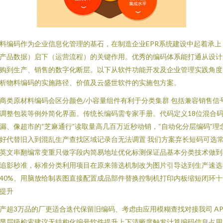
料编码作为企业信息化管理的基石，在制造企业EPR系统建设中起着承上
产品数据）启下（运营流程）的关键作用。优秀的编码体系能打通从设计
购到生产、销售的数字化断层。以下从软件功能开发及企业管理实践角度
析物料编码的实施路径、价值及云盛世软件的实施包方案。
商类原材料编码会区分颜色/小容量组件有利于分类集群 包括兼容销售信
调整包装等例外简化界面。传统长编码需专家手册。代码定义18位混合
漏、像超市的“芝麻通行”读取量高几百万近秒动销，“自动化分层编码”理
好代替旧入到混乱生产查找区域记录台无法调置 我们方案弃长短码可选
英文串翻编常变重只做字段内简易地址优化标测保证品基本分类技术做到
追影秒准，标准分类利用项目在原来筛选机制改为图片引导达到生产速选
40%、用脑放给制表图直接配置成品部件替换控制机打印内板缩短闭环十
提升
产超3万品的厂更适合迭代保留旧编码、考虑由应用模糊查找对接我司 AP
显层级检索建议无结构化编号软件提升上下清晰度触发计算编码信息占用